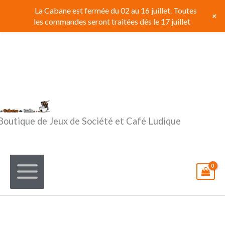
Aller
La Cabane est fermée du 02 au 16 juillet. Toutes
+
au
les commandes seront traitées dés le 17 juillet
contenu
Boutique de Jeux de Société et Café Ludique