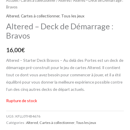
Accueil
/
Cartes à collectionner
/
Altered
/ Altered – Deck de Démarrage :
Bravos
Altered
,
Cartes à collectionner
,
Tous les jeux
Altered – Deck de Démarrage :
Bravos
16,00
€
Altered – Starter Deck Bravos – Au delà des Portes est un deck de
démarrage pré-construit pour le jeu de cartes Altered. Il contient
tout ce dont vous avez besoin pour commencer à jouer, et il a été
équilibré pour vous donner la meilleure expérience possible contre
l’un des cinq autres decks de départ actuels.
Rupture de stock
UGS :
KFLL0THB4676
Catégories :
Altered
,
Cartes à collectionner
,
Tous les jeux