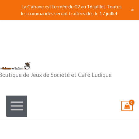
Aller
La Cabane est fermée du 02 au 16 juillet. Toutes
+
au
les commandes seront traitées dés le 17 juillet
contenu
Boutique de Jeux de Société et Café Ludique