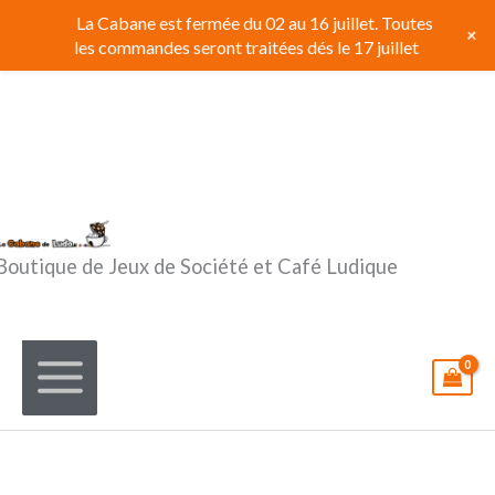
Aller
La Cabane est fermée du 02 au 16 juillet. Toutes
+
au
les commandes seront traitées dés le 17 juillet
contenu
Boutique de Jeux de Société et Café Ludique