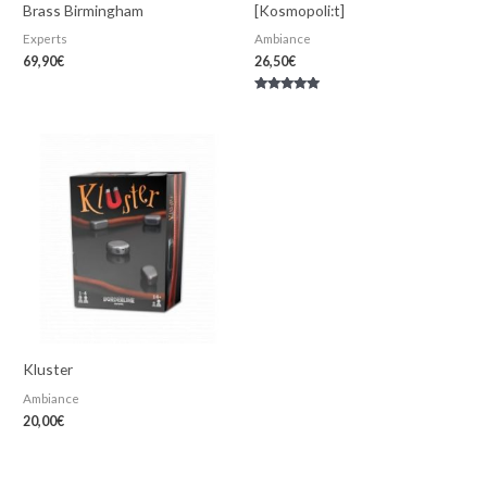
Brass Birmingham
[Kosmopoli:t]
Experts
Ambiance
69,90
€
26,50
€
Note
5.00
sur 5
Kluster
Ambiance
20,00
€