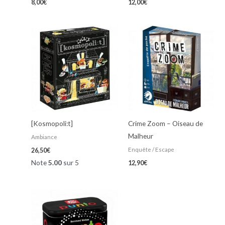
8,00
€
12,00
€
[Kosmopoli:t]
Crime Zoom – Oiseau de
Malheur
Ambiance
Enquête / Escape
26,50
€
Note
5.00
sur 5
12,90
€