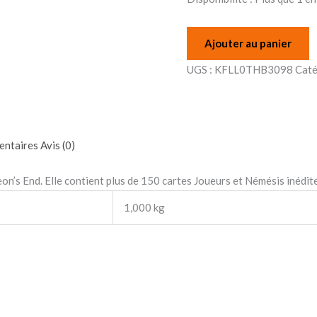
Ajouter au panier
UGS :
KFLL0THB3098
Caté
entaires
Avis (0)
on’s End. Elle contient plus de 150 cartes Joueurs et Némésis inédit
1,000 kg