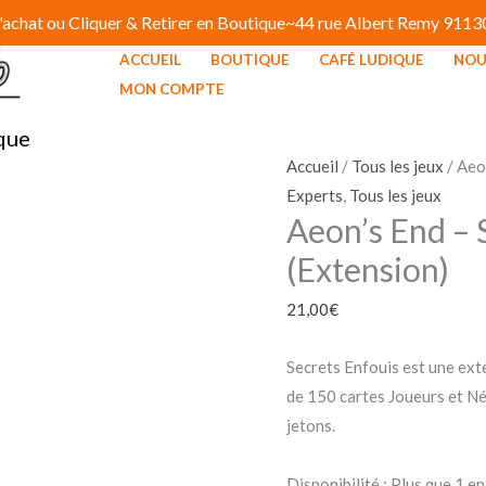
 d'achat ou Cliquer & Retirer en Boutique~44 rue Albert Remy 91
ACCUEIL
BOUTIQUE
CAFÉ LUDIQUE
NOU
quantité
MON COMPTE
de
que
Aeon's
End
Accueil
/
Tous les jeux
/ Aeo
-
Experts
,
Tous les jeux
Aeon’s End – 
Secrets
Enfouis
(Extension)
(Extension)
21,00
€
Secrets Enfouis est une exte
de 150 cartes Joueurs et Né
jetons.
Disponibilité :
Plus que 1 en