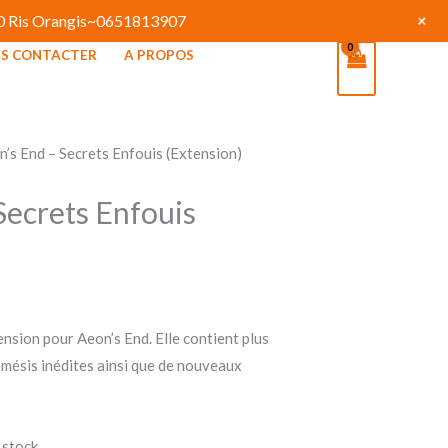
+
130 Ris Orangis~0651813907
S CONTACTER
A PROPOS
n’s End – Secrets Enfouis (Extension)
Secrets Enfouis
nsion pour Aeon’s End. Elle contient plus
mésis inédites ainsi que de nouveaux
 stock