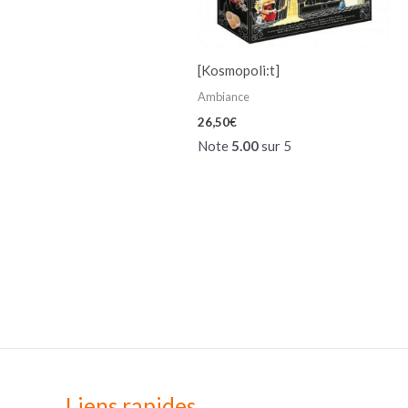
[Kosmopoli:t]
Ambiance
26,50
€
Note
5.00
sur 5
Liens rapides