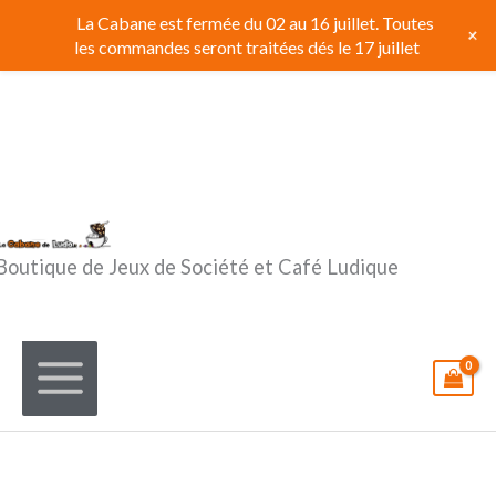
Aller
La Cabane est fermée du 02 au 16 juillet. Toutes
+
au
les commandes seront traitées dés le 17 juillet
contenu
Boutique de Jeux de Société et Café Ludique