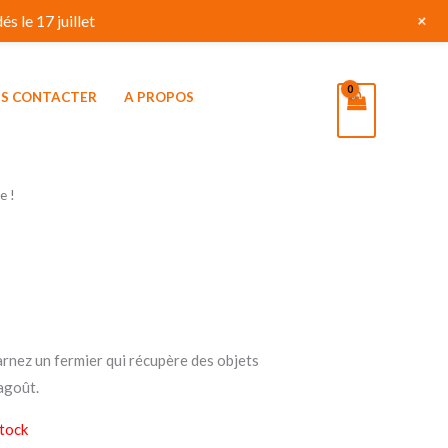
+
s le 17 juillet
S CONTACTER
A PROPOS
e !
arnez un fermier qui récupère des objets
agoût.
tock