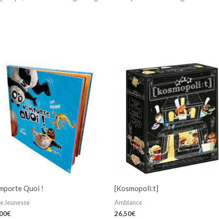
mporte Quoi !
[Kosmopoli:t]
re Jeunesse
Ambiance
,00
€
26,50
€