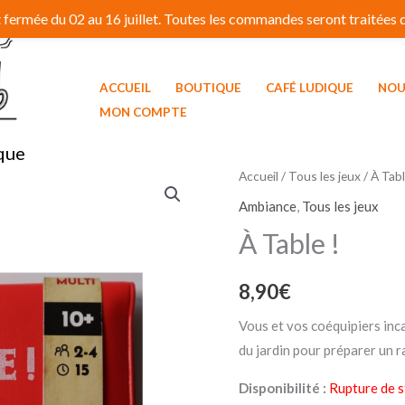
fermée du 02 au 16 juillet. Toutes les commandes seront traitées dé
ACCUEIL
BOUTIQUE
CAFÉ LUDIQUE
NOU
MON COMPTE
que
Accueil
/
Tous les jeux
/ À Tabl
Ambiance
,
Tous les jeux
À Table !
8,90
€
Vous et vos coéquipiers inc
du jardin pour préparer un r
Disponibilité :
Rupture de s