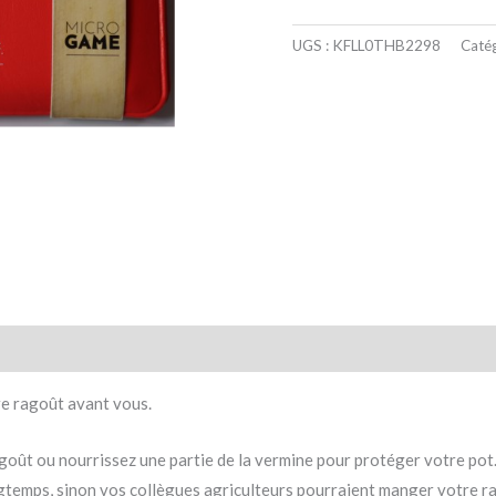
UGS :
KFLL0THB2298
Catég
taires
Avis (0)
re ragoût avant vous.
agoût ou nourrissez une partie de la vermine pour protéger votre pot
gtemps, sinon vos collègues agriculteurs pourraient manger votre r