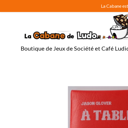
Aller
La Cabane est 
au
contenu
Boutique de Jeux de Société et Café Ludi