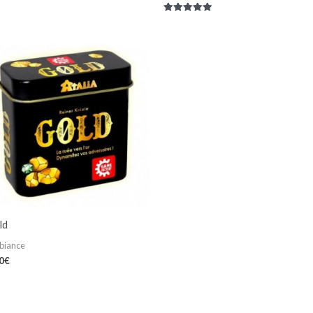
Note
5.00
sur 5
ld
biance
0
€