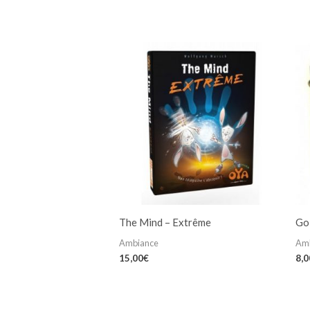
The Mind – Extrême
Go
Ambiance
Am
15,00
€
8,0