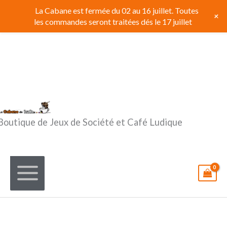
Aller
La Cabane est fermée du 02 au 16 juillet. Toutes
+
au
les commandes seront traitées dés le 17 juillet
contenu
Boutique de Jeux de Société et Café Ludique