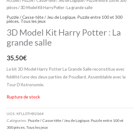
Accueil
/
Puzzle / Casse-tête / Jeu de Logique
/
Puzzle entre 100 et 300
pièces
/ 3D Model Kit Harry Potter : La grande salle
Puzzle / Casse-tête / Jeu de Logique
,
Puzzle entre 100 et 300
pièces
,
Tous les jeux
3D Model Kit Harry Potter : La
grande salle
35,50
€
Le kit 3D Model Harry Potter La Grande Salle reconstitue avec
fidélité l’une des deux parties de Poudlard. Assemblable avec la
Tour D’Astronomie.
Rupture de stock
UGS :
KFLL0THB2064
Catégories :
Puzzle / Casse-tête / Jeu de Logique
,
Puzzle entre 100 et
300 pièces
,
Tous les jeux