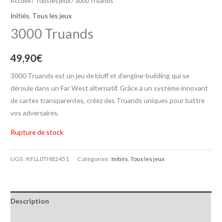
Accueil
/
Tous les jeux
/ 3000 Truands
Initiés
,
Tous les jeux
3000 Truands
49,90
€
3000 Truands est un jeu de bluff et d’engine-building qui se
déroule dans un Far West alternatif. Grâce à un système innovant
de cartes transparentes, créez des Truands uniques pour battre
vos adversaires.
Rupture de stock
UGS :
KFLL0THB2451
Catégories :
Initiés
,
Tous les jeux
Description
Informations complémentaires