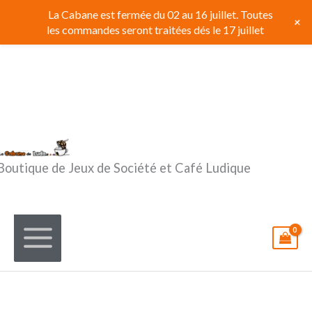
Aller
La Cabane est fermée du 02 au 16 juillet. Toutes
+
au
les commandes seront traitées dés le 17 juillet
contenu
Boutique de Jeux de Société et Café Ludique