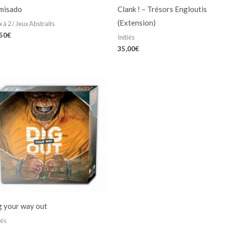
misado
Clank ! – Trésors Engloutis
(Extension)
 à 2 / Jeux Abstraits
,50
€
Initiés
35,00
€
g your way out
iés