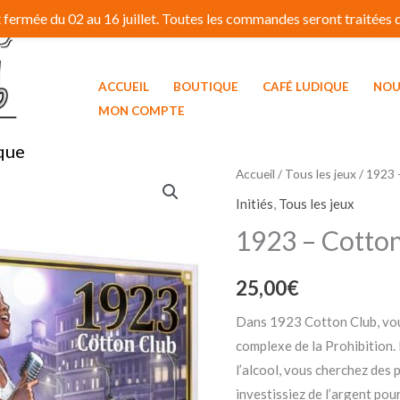
fermée du 02 au 16 juillet. Toutes les commandes seront traitées dé
ACCUEIL
BOUTIQUE
CAFÉ LUDIQUE
NOU
MON COMPTE
que
Accueil
/
Tous les jeux
/ 1923 
Initiés
,
Tous les jeux
1923 – Cotto
25,00
€
Dans 1923 Cotton Club, vou
complexe de la Prohibition.
l’alcool, vous cherchez des 
investissiez de l’argent pou