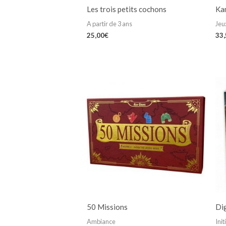
Les trois petits cochons
Ka
A partir de 3 ans
Jeux
25,00
€
33
50 Missions
Di
Ambiance
Init