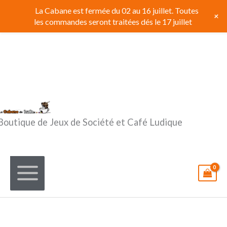
Aller
La Cabane est fermée du 02 au 16 juillet. Toutes
+
au
les commandes seront traitées dés le 17 juillet
contenu
Boutique de Jeux de Société et Café Ludique